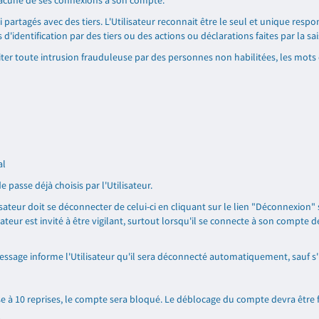
chacune de ses connexions à son compte.
partagés avec des tiers. L'Utilisateur reconnait être le seul et unique resp
s d'identification par des tiers ou des actions ou déclarations faites par la s
éviter toute intrusion frauduleuse par des personnes non habilitées, les mots
al
 passe déjà choisis par l'Utilisateur.
isateur doit se déconnecter de celui-ci en cliquant sur le lien "Déconnexion"
sateur est invité à être vigilant, surtout lorsqu'il se connecte à son compte 
essage informe l'Utilisateur qu'il sera déconnecté automatiquement, sauf s'
e à 10 reprises, le compte sera bloqué. Le déblocage du compte devra être f