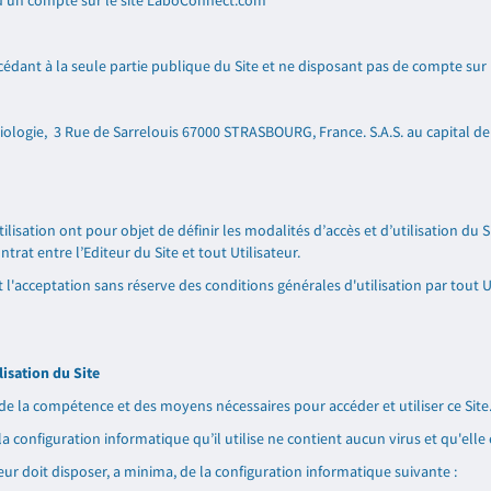
 d'un compte sur le site LaboConnect.com
cédant à la seule partie publique du Site et ne disposant pas de compte sur
iologie,
3 Rue de Sarrelouis 67000 STRASBOURG, France
. S.A.S. au capital d
lisation ont pour objet de définir les modalités d’accès et d’utilisation du 
ntrat entre l’Editeur du Site et tout Utilisateur.
l'acceptation sans réserve des conditions générales d'utilisation par tout Uti
ilisation du Site
 de la compétence et des moyens nécessaires pour accéder et utiliser ce Site
 la configuration informatique qu’il utilise ne contient aucun virus et qu'ell
sateur doit disposer, a minima, de la configuration informatique suivante :