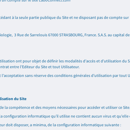
 d'un compte sur le site LaboConnect.com
cédant à la seule partie publique du Site et ne disposant pas de compte sur
iologie,
3 Rue de Sarrelouis 67000 STRASBOURG, France
. S.A.S. au capital d
lisation ont pour objet de définir les modalités d’accès et d’utilisation du 
ntrat entre l’Editeur du Site et tout Utilisateur.
l'acceptation sans réserve des conditions générales d'utilisation par tout Uti
ilisation du Site
 de la compétence et des moyens nécessaires pour accéder et utiliser ce Site
 la configuration informatique qu’il utilise ne contient aucun virus et qu'ell
sateur doit disposer, a minima, de la configuration informatique suivante :