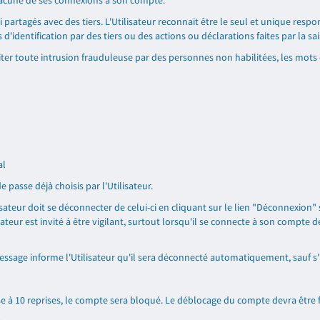
chacune de ses connexions à son compte.
partagés avec des tiers. L'Utilisateur reconnait être le seul et unique resp
s d'identification par des tiers ou des actions ou déclarations faites par la s
éviter toute intrusion frauduleuse par des personnes non habilitées, les mots
al
 passe déjà choisis par l'Utilisateur.
isateur doit se déconnecter de celui-ci en cliquant sur le lien "Déconnexion"
sateur est invité à être vigilant, surtout lorsqu'il se connecte à son compte 
essage informe l'Utilisateur qu'il sera déconnecté automatiquement, sauf s'
e à 10 reprises, le compte sera bloqué. Le déblocage du compte devra être f