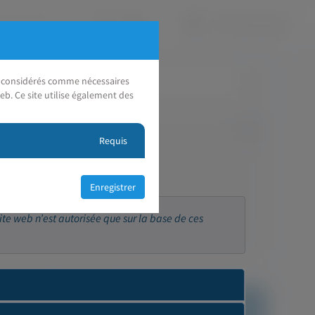
nt considérés comme nécessaires
eb. Ce site utilise également des
Requis
ite web n’est autorisée que sur la base de ces