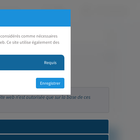
nt considérés comme nécessaires
eb. Ce site utilise également des
Requis
ite web n’est autorisée que sur la base de ces