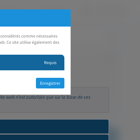
nt considérés comme nécessaires
eb. Ce site utilise également des
Requis
ite web n’est autorisée que sur la base de ces