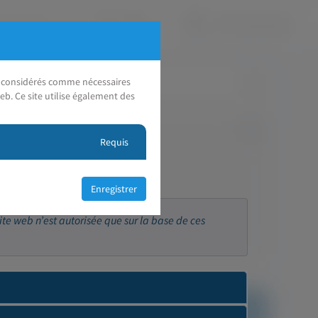
nt considérés comme nécessaires
eb. Ce site utilise également des
Requis
ite web n’est autorisée que sur la base de ces