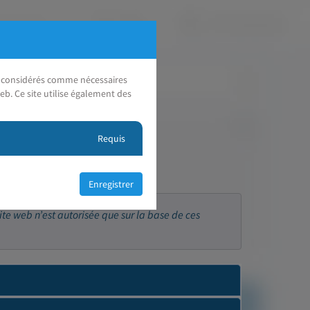
nt considérés comme nécessaires
eb. Ce site utilise également des
Requis
ite web n’est autorisée que sur la base de ces