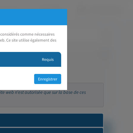
nt considérés comme nécessaires
eb. Ce site utilise également des
Requis
ite web n’est autorisée que sur la base de ces