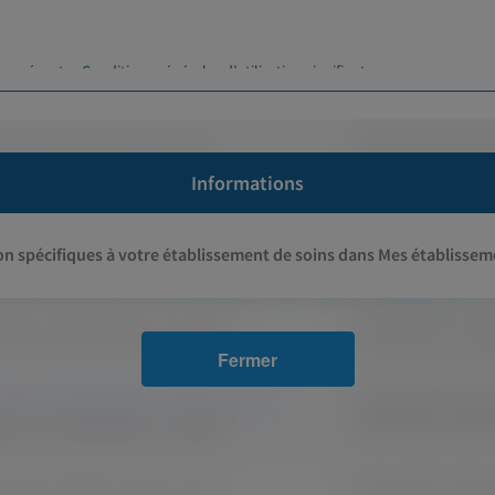
s présentes Conditions générales d’utilisation signifient :
le présent document ainsi que ses versions successives.
Informations
nternet laboconnect.com conditionnées à la saisie d'un identifiant et d'un 
on spécifiques à votre établissement de soins dans Mes établisseme
médicale qui peut être implanté sur un ou plusieurs sites.
 suivant un traitement ou subissant une intervention chirurgicale
Fermer
s relatifs aux soins. On y trouve les professions médicales (médecins, chirur
thophoniste, podologue...). Ces professions sont règlementées par le code d
r des soins et traiter les patients.