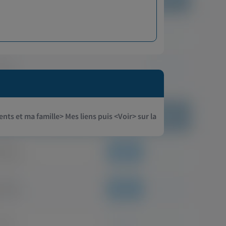
mot de passe
nts et ma famille> Mes liens puis <Voir> sur la
giens-dentistes, sages-femmes...) et les professions
e la santé. Les professionnels de santé œuvrent