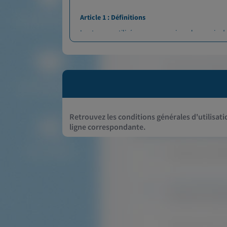
Article 1 : Définitions
Les termes utilisés avec une majuscule au sein de
"Conditions générales d'utilisation" : désignent 
Compte : désigne les parties sécurisées du Site I
Retrouvez les conditions générales d'utilisati
Laboratoire : désigne un laboratoire de biologie 
ligne correspondante.
Patient : personne soumise à un examen médical,
Professionnel de Santé : regroupe tous les métier
paramédicales (kinésithérapeutes, infirmiers, or
conjointement et en équipe pour soigner, dispense