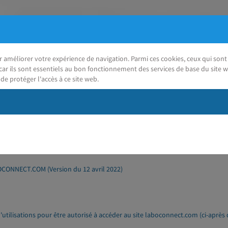
ur améliorer votre expérience de navigation. Parmi ces cookies, ceux qui so
car ils sont essentiels au bon fonctionnement des services de base du site w
de protéger l'accès à ce site web.
J'ai besoin d'aide
Conditions générales d'utilisation de LaboConnect
ONNECT.COM (Version du 12 avril 2022)
tilisations pour être autorisé à accéder au site laboconnect.com (ci-après d