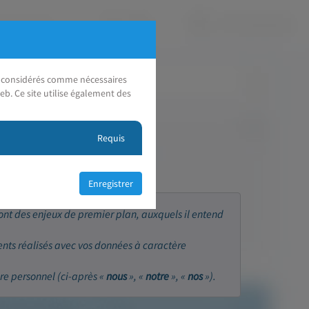
nt considérés comme nécessaires
eb. Ce site utilise également des
Requis
sont des enjeux de premier plan, auxquels il entend
ents réalisés avec vos données à caractère
re personnel (ci-après «
nous
», «
notre
», «
nos
»).