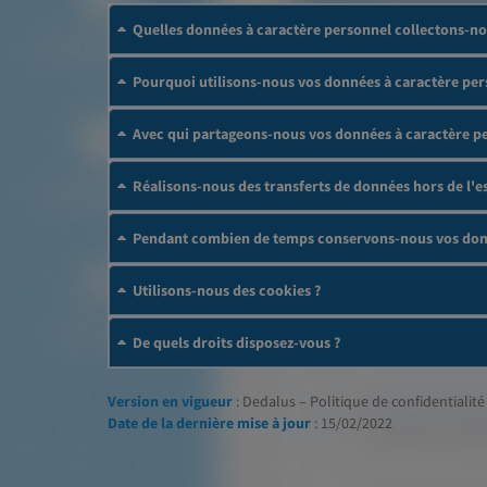
Quelles données à caractère personnel collectons-no
Pourquoi utilisons-nous vos données à caractère per
Avec qui partageons-nous vos données à caractère p
Réalisons-nous des transferts de données hors de l
Pendant combien de temps conservons-nous vos donn
Utilisons-nous des cookies ?
De quels droits disposez-vous ?
Version en vigueur
: Dedalus – Politique de confidentialité 
Date de la dernière mise à jour
: 15/02/2022