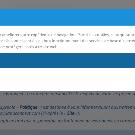
ur améliorer votre expérience de navigation. Parmi ces cookies, ceux qui so
car ils sont essentiels au bon fonctionnement des services de base du site w
de protéger l'accès à ce site web.
J'ai besoin d'aide
(RGPD)
 vos données à caractère personnel et le respect de votre vie privée 
-après la «
Politique
») est destinée à vous informer quant aux traitem
tps://laboconnect.com (ci-après le «
Site
»).
 agit en tant que responsable du traitement de vos données à caractè