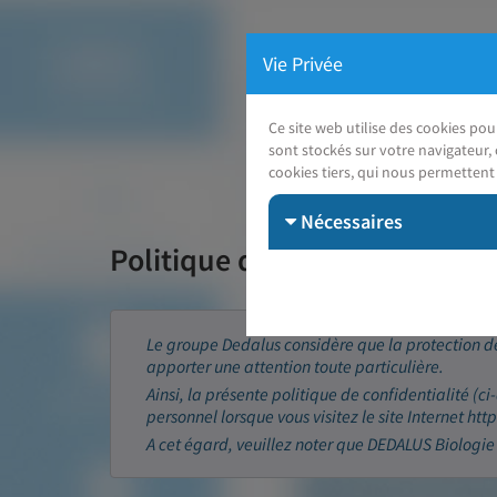
Vie Privée
Ce site web utilise des cookies po
sont stockés sur votre navigateur, 
cookies tiers, qui nous permettent 
Nécessaires
Politique de confidentialité 
Le groupe Dedalus considère que la protection de
apporter une attention toute particulière.
Ainsi, la présente politique de confidentialité (ci
personnel lorsque vous visitez le site Internet ht
A cet égard, veuillez noter que DEDALUS Biologie