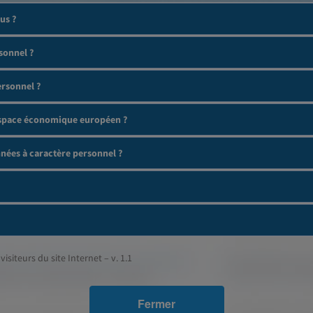
us ?
sonnel ?
ersonnel ?
'espace économique européen ?
ées à caractère personnel ?
visiteurs du site Internet – v. 1.1
Fermer