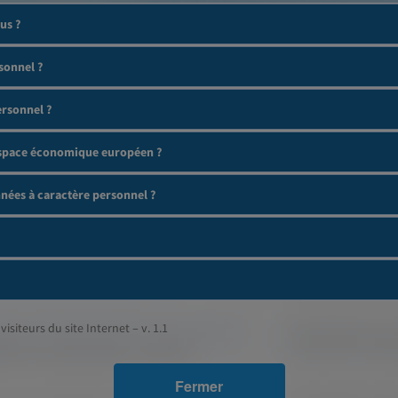
us ?
sonnel ?
ersonnel ?
'espace économique européen ?
ées à caractère personnel ?
visiteurs du site Internet – v. 1.1
Fermer