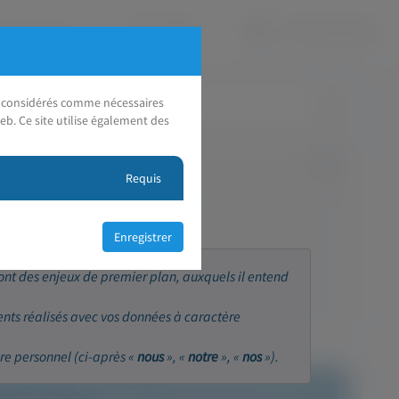
nt considérés comme nécessaires
eb. Ce site utilise également des
Requis
sont des enjeux de premier plan, auxquels il entend
ents réalisés avec vos données à caractère
re personnel (ci-après «
nous
», «
notre
», «
nos
»).