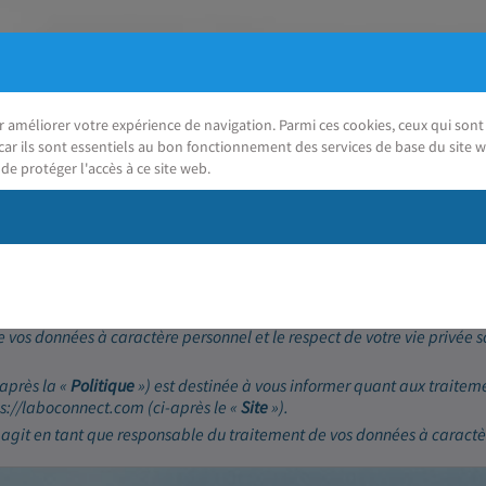
ur améliorer votre expérience de navigation. Parmi ces cookies, ceux qui so
car ils sont essentiels au bon fonctionnement des services de base du site w
de protéger l'accès à ce site web.
J'ai besoin d'aide
(RGPD)
 vos données à caractère personnel et le respect de votre vie privée 
-après la «
Politique
») est destinée à vous informer quant aux traitem
tps://laboconnect.com (ci-après le «
Site
»).
 agit en tant que responsable du traitement de vos données à caractè