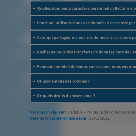
Quelles données à caractère personnel collectons-no
Pourquoi utilisons-nous vos données à caractère per
Avec qui partageons-nous vos données à caractère p
Réalisons-nous des transferts de données hors de l
Pendant combien de temps conservons-nous vos donn
Utilisons-nous des cookies ?
De quels droits disposez-vous ?
Version en vigueur
: Dedalus – Politique de confidentialité 
Date de la dernière mise à jour
: 15/02/2022