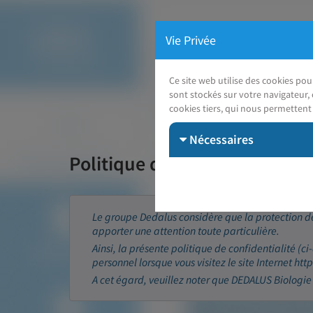
Vie Privée
Ce site web utilise des cookies po
sont stockés sur votre navigateur, 
cookies tiers, qui nous permettent 
Nécessaires
Politique de confidentialité 
Le groupe Dedalus considère que la protection de
apporter une attention toute particulière.
Ainsi, la présente politique de confidentialité (ci
personnel lorsque vous visitez le site Internet ht
A cet égard, veuillez noter que DEDALUS Biologie