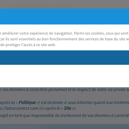
ur améliorer votre expérience de navigation. Parmi ces cookies, ceux qui so
car ils sont essentiels au bon fonctionnement des services de base du site w
de protéger l'accès à ce site web.
J'ai besoin d'aide
(RGPD)
 vos données à caractère personnel et le respect de votre vie privée 
-après la «
Politique
») est destinée à vous informer quant aux traitem
tps://laboconnect.com (ci-après le «
Site
»).
 agit en tant que responsable du traitement de vos données à caractè