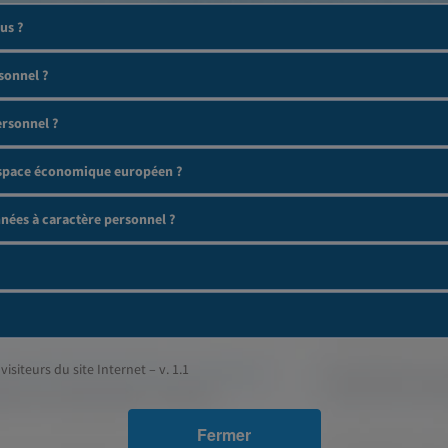
us ?
sonnel ?
ersonnel ?
'espace économique européen ?
ées à caractère personnel ?
visiteurs du site Internet – v. 1.1
Fermer