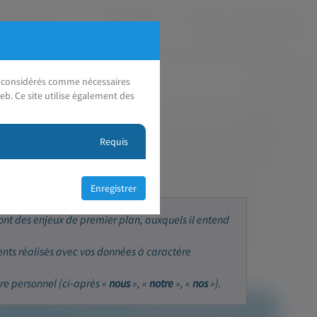
nt considérés comme nécessaires
eb. Ce site utilise également des
Requis
sont des enjeux de premier plan, auxquels il entend
ents réalisés avec vos données à caractère
re personnel (ci-après «
nous
», «
notre
», «
nos
»).