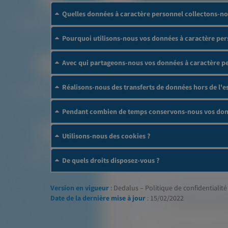
Quelles données à caractère personnel collectons-no
Pourquoi utilisons-nous vos données à caractère per
Avec qui partageons-nous vos données à caractère p
Réalisons-nous des transferts de données hors de l
Pendant combien de temps conservons-nous vos donn
Utilisons-nous des cookies ?
De quels droits disposez-vous ?
Version en vigueur
: Dedalus – Politique de confidentialité 
Date de la dernière mise à jour
: 15/02/2022