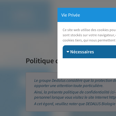
Vie Privée
Ce site web utilise des cookies po
sont stockés sur votre navigateur, 
cookies tiers, qui nous permettent 
Nécessaires
Politique de confidentialité 
Le groupe Dedalus considère que la protection de
apporter une attention toute particulière.
Ainsi, la présente politique de confidentialité (ci
personnel lorsque vous visitez le site Internet ht
A cet égard, veuillez noter que DEDALUS Biologie