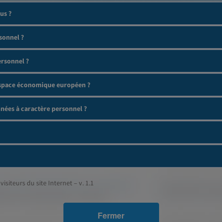
us ?
sonnel ?
ersonnel ?
'espace économique européen ?
ées à caractère personnel ?
visiteurs du site Internet – v. 1.1
Fermer