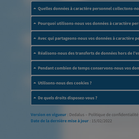
Quelles données à caractère personnel collectons-no
Pourquoi utilisons-nous vos données à caractère per
Avec qui partageons-nous vos données à caractère p
Réalisons-nous des transferts de données hors de l
Pendant combien de temps conservons-nous vos donn
Utilisons-nous des cookies ?
De quels droits disposez-vous ?
Version en vigueur
: Dedalus – Politique de confidentialité 
Date de la dernière mise à jour
: 15/02/2022