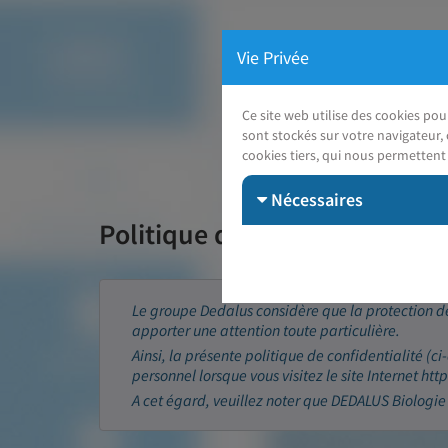
Vie Privée
Ce site web utilise des cookies po
sont stockés sur votre navigateur, 
cookies tiers, qui nous permettent 
Nécessaires
Politique de confidentialité 
Le groupe Dedalus considère que la protection de
apporter une attention toute particulière.
Ainsi, la présente politique de confidentialité (ci
personnel lorsque vous visitez le site Internet ht
A cet égard, veuillez noter que DEDALUS Biologie