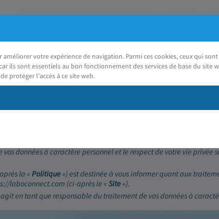
ur améliorer votre expérience de navigation. Parmi ces cookies, ceux qui so
car ils sont essentiels au bon fonctionnement des services de base du site w
de protéger l'accès à ce site web.
J'ai besoin d'aide
(RGPD)
 vos données à caractère personnel et le respect de votre vie privée 
-après la «
Politique
») est destinée à vous informer quant aux traitem
tps://laboconnect.com (ci-après le «
Site
»).
 agit en tant que responsable du traitement de vos données à caractè