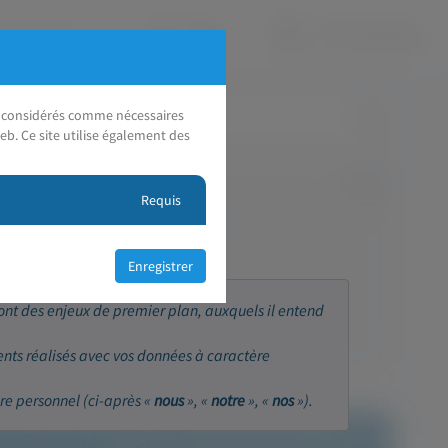
nt considérés comme nécessaires
eb. Ce site utilise également des
Requis
sont des enjeux de premier plan, auxquels il entend
ents réalisés avec vos données à caractère
re personnel (ci-après «
nous
», «
notre
», «
nos
»).