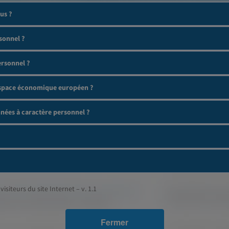
us ?
sonnel ?
ersonnel ?
'espace économique européen ?
ées à caractère personnel ?
visiteurs du site Internet – v. 1.1
Fermer