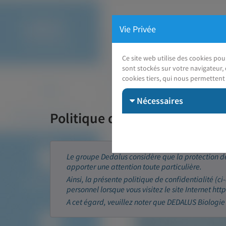
Vie Privée
Ce site web utilise des cookies po
sont stockés sur votre navigateur, 
cookies tiers, qui nous permettent 
Nécessaires
Politique de confidentialité 
Le groupe Dedalus considère que la protection de
apporter une attention toute particulière.
Ainsi, la présente politique de confidentialité (ci
personnel lorsque vous visitez le site Internet ht
A cet égard, veuillez noter que DEDALUS Biologie