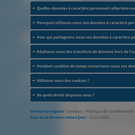
Quelles données à caractère personnel collectons-no
Pourquoi utilisons-nous vos données à caractère per
Avec qui partageons-nous vos données à caractère p
Réalisons-nous des transferts de données hors de l
Pendant combien de temps conservons-nous vos donn
Utilisons-nous des cookies ?
De quels droits disposez-vous ?
Version en vigueur
: Dedalus – Politique de confidentialité 
Date de la dernière mise à jour
: 15/02/2022