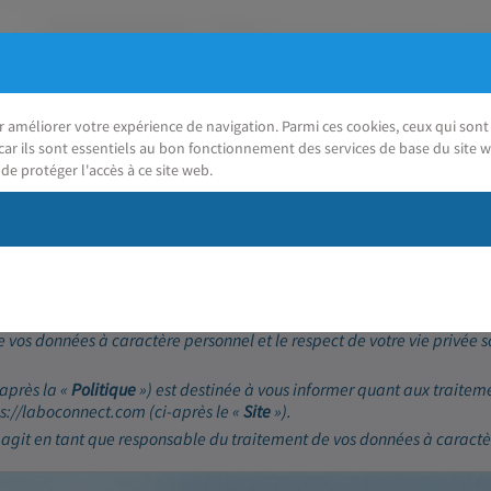
ur améliorer votre expérience de navigation. Parmi ces cookies, ceux qui so
car ils sont essentiels au bon fonctionnement des services de base du site w
de protéger l'accès à ce site web.
J'ai besoin d'aide
(RGPD)
 vos données à caractère personnel et le respect de votre vie privée 
-après la «
Politique
») est destinée à vous informer quant aux traitem
tps://laboconnect.com (ci-après le «
Site
»).
 agit en tant que responsable du traitement de vos données à caractè