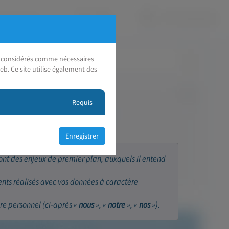
nt considérés comme nécessaires
eb. Ce site utilise également des
Requis
sont des enjeux de premier plan, auxquels il entend
ents réalisés avec vos données à caractère
re personnel (ci-après «
nous
», «
notre
», «
nos
»).