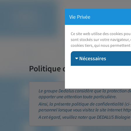
Vie Privée
Ce site web utilise des cookies po
sont stockés sur votre navigateur, 
cookies tiers, qui nous permettent 
Nécessaires
Politique de confidentialité 
Le groupe Dedalus considère que la protection de
apporter une attention toute particulière.
Ainsi, la présente politique de confidentialité (ci
personnel lorsque vous visitez le site Internet ht
A cet égard, veuillez noter que DEDALUS Biologie