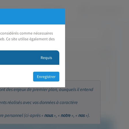
nt considérés comme nécessaires
eb. Ce site utilise également des
Requis
sont des enjeux de premier plan, auxquels il entend
ents réalisés avec vos données à caractère
re personnel (ci-après «
nous
», «
notre
», «
nos
»).