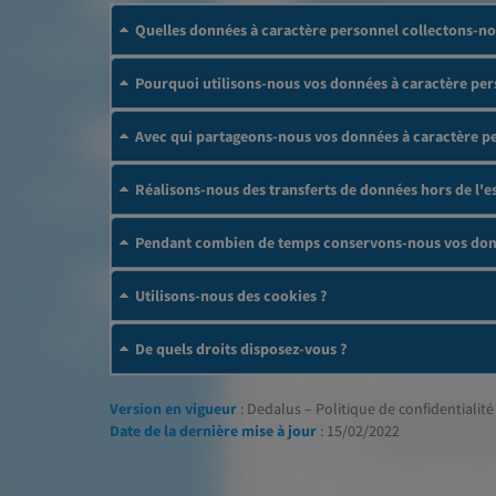
Quelles données à caractère personnel collectons-no
Pourquoi utilisons-nous vos données à caractère per
Avec qui partageons-nous vos données à caractère p
Réalisons-nous des transferts de données hors de l
Pendant combien de temps conservons-nous vos donn
Utilisons-nous des cookies ?
De quels droits disposez-vous ?
Version en vigueur
: Dedalus – Politique de confidentialité 
Date de la dernière mise à jour
: 15/02/2022