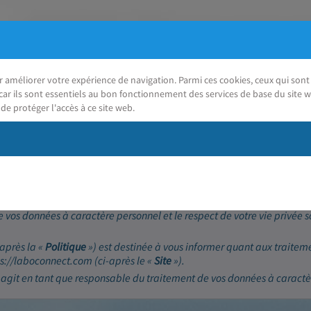
ur améliorer votre expérience de navigation. Parmi ces cookies, ceux qui so
car ils sont essentiels au bon fonctionnement des services de base du site w
de protéger l'accès à ce site web.
J'ai besoin d'aide
(RGPD)
 vos données à caractère personnel et le respect de votre vie privée 
-après la «
Politique
») est destinée à vous informer quant aux traitem
tps://laboconnect.com (ci-après le «
Site
»).
 agit en tant que responsable du traitement de vos données à caractè