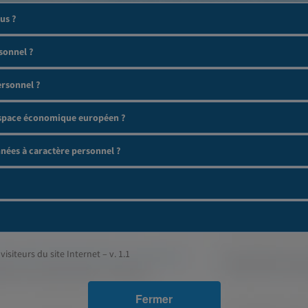
us ?
sonnel ?
ersonnel ?
'espace économique européen ?
ées à caractère personnel ?
visiteurs du site Internet – v. 1.1
Fermer