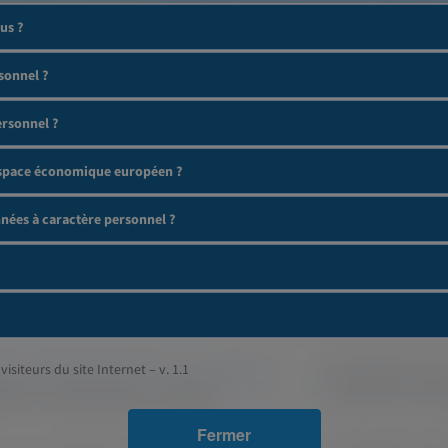
us ?
sonnel ?
ersonnel ?
'espace économique européen ?
ées à caractère personnel ?
visiteurs du site Internet – v. 1.1
Fermer