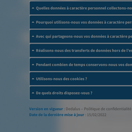
Quelles données à caractère personnel collectons-no
Pourquoi utilisons-nous vos données à caractère per
Avec qui partageons-nous vos données à caractère p
Réalisons-nous des transferts de données hors de l
Pendant combien de temps conservons-nous vos donn
Utilisons-nous des cookies ?
De quels droits disposez-vous ?
Version en vigueur
: Dedalus – Politique de confidentialité 
Date de la dernière mise à jour
: 15/02/2022