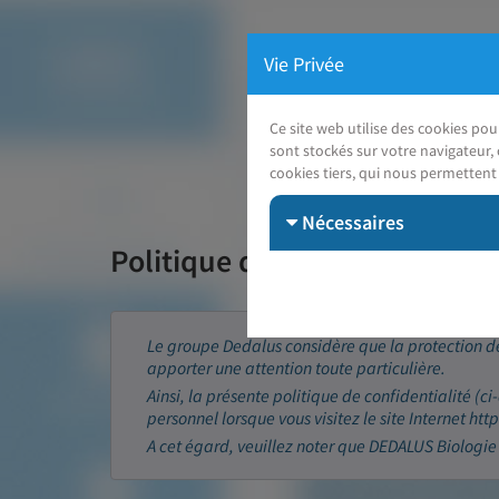
Vie Privée
Ce site web utilise des cookies po
sont stockés sur votre navigateur, 
cookies tiers, qui nous permettent 
Nécessaires
Politique de confidentialité 
Le groupe Dedalus considère que la protection de
apporter une attention toute particulière.
Ainsi, la présente politique de confidentialité (ci
personnel lorsque vous visitez le site Internet ht
A cet égard, veuillez noter que DEDALUS Biologie