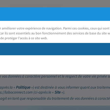
ur améliorer votre expérience de navigation. Parmi ces cookies, ceux qui so
car ils sont essentiels au bon fonctionnement des services de base du site w
de protéger l'accès à ce site web.
J'ai besoin d'aide
(RGPD)
 vos données à caractère personnel et le respect de votre vie privée 
-après la «
Politique
») est destinée à vous informer quant aux traitem
tps://laboconnect.com (ci-après le «
Site
»).
 agit en tant que responsable du traitement de vos données à caractè