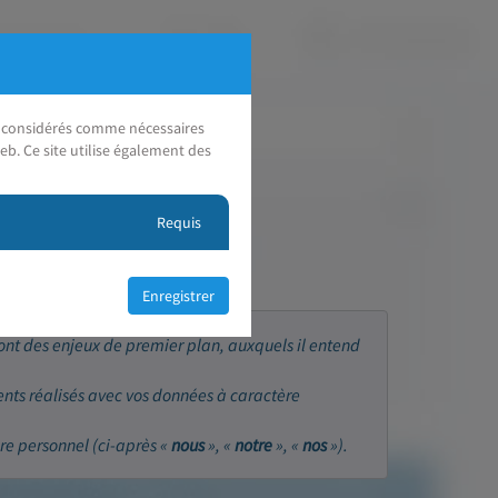
nt considérés comme nécessaires
eb. Ce site utilise également des
Requis
sont des enjeux de premier plan, auxquels il entend
ents réalisés avec vos données à caractère
re personnel (ci-après «
nous
», «
notre
», «
nos
»).