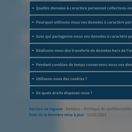
Quelles données à caractère personnel collectons-no
Pourquoi utilisons-nous vos données à caractère per
Avec qui partageons-nous vos données à caractère p
Réalisons-nous des transferts de données hors de l
Pendant combien de temps conservons-nous vos donn
Utilisons-nous des cookies ?
De quels droits disposez-vous ?
Version en vigueur
: Dedalus – Politique de confidentialité 
Date de la dernière mise à jour
: 15/02/2022