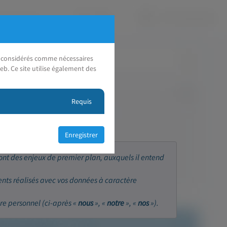
nt considérés comme nécessaires
eb. Ce site utilise également des
Requis
sont des enjeux de premier plan, auxquels il entend
ents réalisés avec vos données à caractère
re personnel (ci-après «
nous
», «
notre
», «
nos
»).