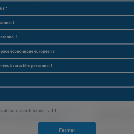
us ?
sonnel ?
ersonnel ?
'espace économique européen ?
ées à caractère personnel ?
visiteurs du site Internet – v. 1.1
Fermer