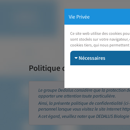
Vie Privée
Ce site web utilise des cookies po
sont stockés sur votre navigateur, 
cookies tiers, qui nous permettent 
Nécessaires
Politique de confidentialité 
Le groupe Dedalus considère que la protection de
apporter une attention toute particulière.
Ainsi, la présente politique de confidentialité (ci
personnel lorsque vous visitez le site Internet ht
A cet égard, veuillez noter que DEDALUS Biologie