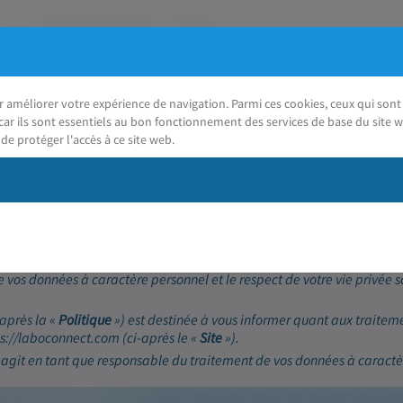
ur améliorer votre expérience de navigation. Parmi ces cookies, ceux qui so
car ils sont essentiels au bon fonctionnement des services de base du site w
de protéger l'accès à ce site web.
J'ai besoin d'aide
(RGPD)
 vos données à caractère personnel et le respect de votre vie privée 
-après la «
Politique
») est destinée à vous informer quant aux traitem
tps://laboconnect.com (ci-après le «
Site
»).
 agit en tant que responsable du traitement de vos données à caractè