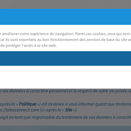
ur améliorer votre expérience de navigation. Parmi ces cookies, ceux qui so
car ils sont essentiels au bon fonctionnement des services de base du site w
de protéger l'accès à ce site web.
J'ai besoin d'aide
(RGPD)
 vos données à caractère personnel et le respect de votre vie privée 
-après la «
Politique
») est destinée à vous informer quant aux traitem
tps://laboconnect.com (ci-après le «
Site
»).
 agit en tant que responsable du traitement de vos données à caractè