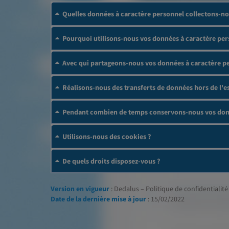
Quelles données à caractère personnel collectons-no
Pourquoi utilisons-nous vos données à caractère per
Avec qui partageons-nous vos données à caractère p
Réalisons-nous des transferts de données hors de l
Pendant combien de temps conservons-nous vos donn
Utilisons-nous des cookies ?
De quels droits disposez-vous ?
Version en vigueur
: Dedalus – Politique de confidentialité 
Date de la dernière mise à jour
: 15/02/2022