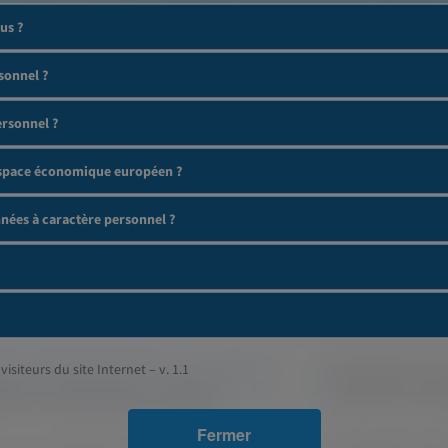
us ?
sonnel ?
ersonnel ?
'espace économique européen ?
ées à caractère personnel ?
visiteurs du site Internet – v. 1.1
Fermer