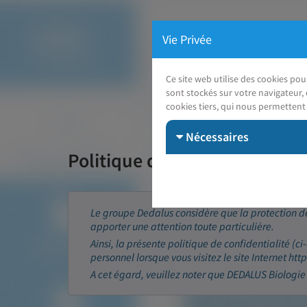
Vie Privée
Ce site web utilise des cookies po
sont stockés sur votre navigateur, 
cookies tiers, qui nous permettent 
Nécessaires
Politique de confidentialité 
Le groupe Dedalus considère que la protection de
apporter une attention toute particulière.
Ainsi, la présente politique de confidentialité (ci
personnel lorsque vous visitez le site Internet ht
A cet égard, veuillez noter que DEDALUS Biologie