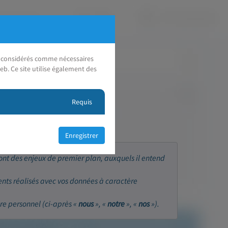
nt considérés comme nécessaires
eb. Ce site utilise également des
Requis
sont des enjeux de premier plan, auxquels il entend
ents réalisés avec vos données à caractère
re personnel (ci-après «
nous
», «
notre
», «
nos
»).