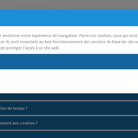
ur améliorer votre expérience de navigation. Parmi ces cookies, ceux qui so
car ils sont essentiels au bon fonctionnement des services de base du site w
de protéger l'accès à ce site web.
J'ai besoin d'aide
ien de temps ?
ement aux cookies ?