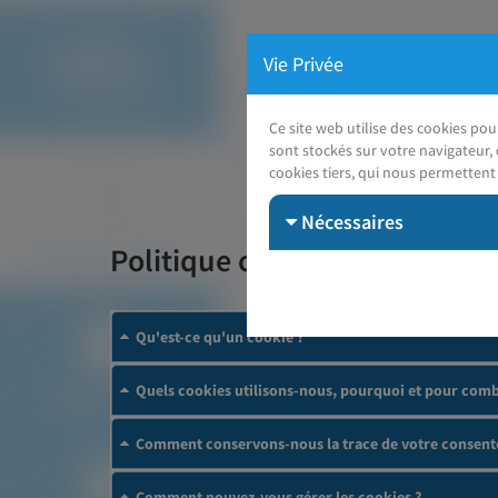
Vie Privée
Ce site web utilise des cookies po
sont stockés sur votre navigateur, 
cookies tiers, qui nous permettent 
Nécessaires
Politique cookies
Qu'est-ce qu'un cookie ?
Quels cookies utilisons-nous, pourquoi et pour comb
Comment conservons-nous la trace de votre consent
Comment pouvez-vous gérer les cookies ?