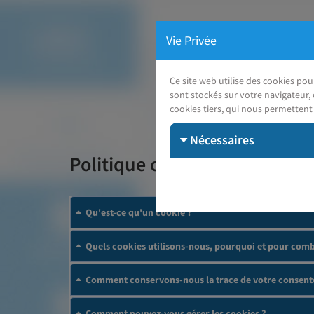
Vie Privée
Ce site web utilise des cookies po
sont stockés sur votre navigateur, 
cookies tiers, qui nous permettent 
Nécessaires
Politique cookies
Qu'est-ce qu'un cookie ?
Quels cookies utilisons-nous, pourquoi et pour comb
Comment conservons-nous la trace de votre consent
Comment pouvez-vous gérer les cookies ?