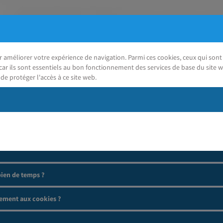
ur améliorer votre expérience de navigation. Parmi ces cookies, ceux qui so
car ils sont essentiels au bon fonctionnement des services de base du site w
de protéger l'accès à ce site web.
J'ai besoin d'aide
ien de temps ?
ement aux cookies ?