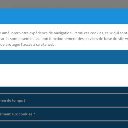
ur améliorer votre expérience de navigation. Parmi ces cookies, ceux qui so
car ils sont essentiels au bon fonctionnement des services de base du site w
de protéger l'accès à ce site web.
J'ai besoin d'aide
ien de temps ?
ement aux cookies ?