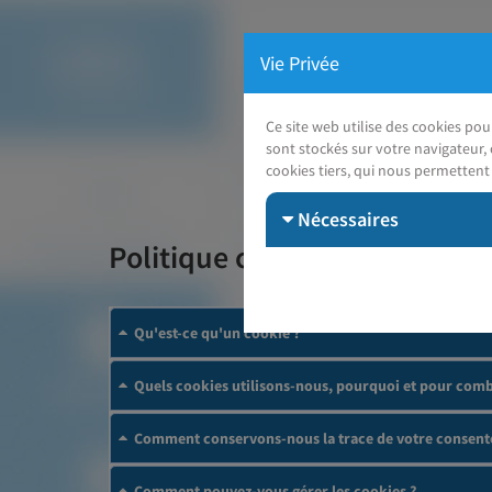
Vie Privée
Ce site web utilise des cookies po
sont stockés sur votre navigateur, 
cookies tiers, qui nous permettent 
Nécessaires
Politique cookies
Qu'est-ce qu'un cookie ?
Quels cookies utilisons-nous, pourquoi et pour comb
Comment conservons-nous la trace de votre consent
Comment pouvez-vous gérer les cookies ?