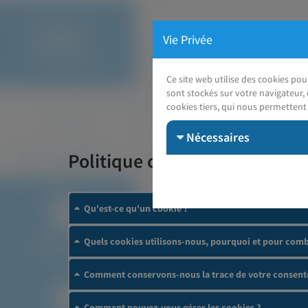
Vie Privée
Ce site web utilise des cookies po
sont stockés sur votre navigateur, 
cookies tiers, qui nous permettent 
Nécessaires
Politique cookies
Qu'est-ce qu'un cookie ?
Quels cookies utilisons-nous, pourquoi et pour comb
Comment conservons-nous la trace de votre consent
Comment pouvez-vous gérer les cookies ?