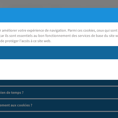
ur améliorer votre expérience de navigation. Parmi ces cookies, ceux qui so
car ils sont essentiels au bon fonctionnement des services de base du site w
de protéger l'accès à ce site web.
J'ai besoin d'aide
ien de temps ?
ement aux cookies ?