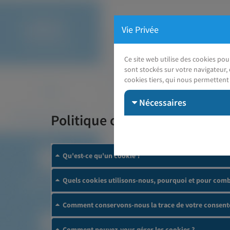
Vie Privée
Ce site web utilise des cookies po
sont stockés sur votre navigateur, 
cookies tiers, qui nous permettent 
Nécessaires
Politique cookies
Qu'est-ce qu'un cookie ?
Quels cookies utilisons-nous, pourquoi et pour comb
Comment conservons-nous la trace de votre consent
Comment pouvez-vous gérer les cookies ?