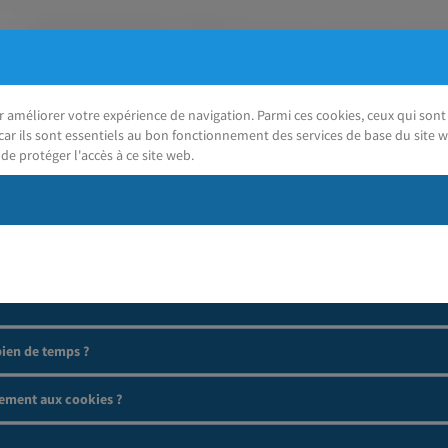
ur améliorer votre expérience de navigation. Parmi ces cookies, ceux qui so
car ils sont essentiels au bon fonctionnement des services de base du site w
de protéger l'accès à ce site web.
J'ai besoin d'aide
ien de temps ?
ement aux cookies ?