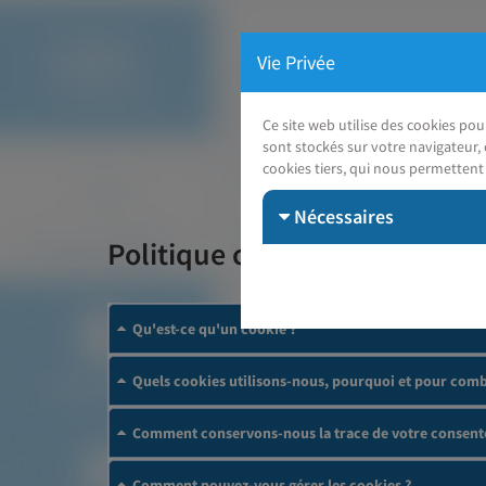
Vie Privée
Ce site web utilise des cookies po
sont stockés sur votre navigateur, 
cookies tiers, qui nous permettent 
Nécessaires
Politique cookies
Qu'est-ce qu'un cookie ?
Quels cookies utilisons-nous, pourquoi et pour comb
Comment conservons-nous la trace de votre consent
Comment pouvez-vous gérer les cookies ?