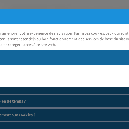
ur améliorer votre expérience de navigation. Parmi ces cookies, ceux qui so
car ils sont essentiels au bon fonctionnement des services de base du site w
de protéger l'accès à ce site web.
J'ai besoin d'aide
ien de temps ?
ement aux cookies ?