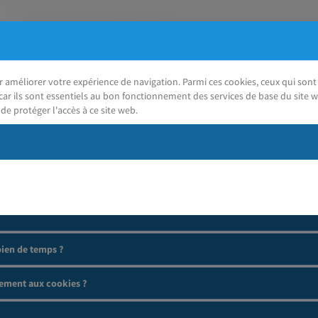
ur améliorer votre expérience de navigation. Parmi ces cookies, ceux qui so
car ils sont essentiels au bon fonctionnement des services de base du site w
de protéger l'accès à ce site web.
J'ai besoin d'aide
ien de temps ?
ement aux cookies ?