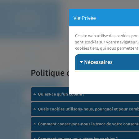
Vie Privée
Ce site web utilise des cookies po
sont stockés sur votre navigateur, 
cookies tiers, qui nous permettent 
Nécessaires
Politique cookies
Qu'est-ce qu'un cookie ?
Quels cookies utilisons-nous, pourquoi et pour comb
Comment conservons-nous la trace de votre consent
Comment pouvez-vous gérer les cookies ?